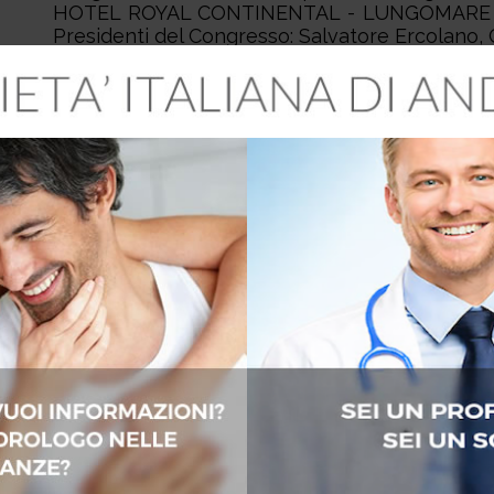
HOTEL ROYAL CONTINENTAL - LUNGOMARE 
Presidenti del Congresso: Salvatore Ercolano, 
CONGRESSI
CERTIFICAZIONE ANDROLOGICA 2026
Nuova certificazione con Corso reside
2026 presso la sede SIA in Via Torino, 135
FORMAZIONE