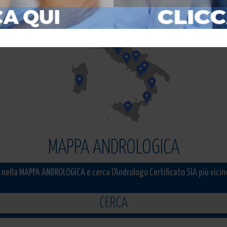
MAPPA ANDROLOGICA
 nella MAPPA ANDROLOGICA e cerca l'Andrologo Certificato SIA più vicin
CERCA