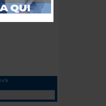
o a te